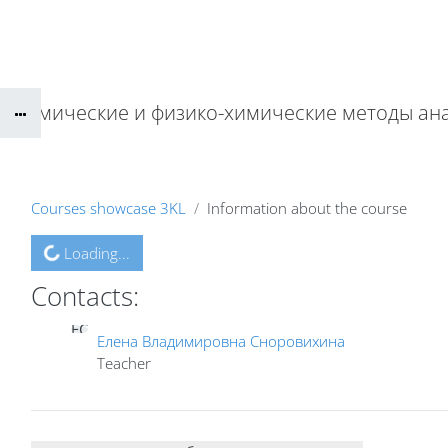
Skip to main content
Химические и физико-химические методы ан
Courses showcase 3KL
Information about the course
Loading...
Contacts:
ЕС
Елена Владимировна Сноровихина
Teacher