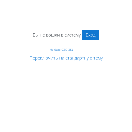
Вы не вошли в систему
Вход
На базе СЭО 3KL
Переключить на стандартную тему