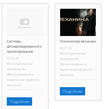
Системы
Техническая механика
автоматизированного
22.02.08
проектирования
Металлургическое
22.02.08
производство
Металлургическое
(Металловедение и
производство
термическая обработка
(Металловедение и
металлов)
термическая обработка
металлов)
Подробнее
Подробнее