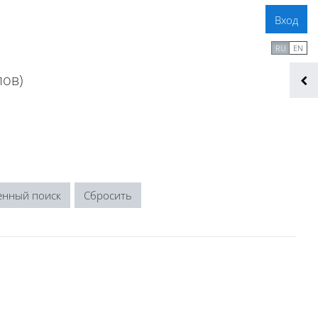
Вход
В начало
RU
EN
лов)
енный поиск